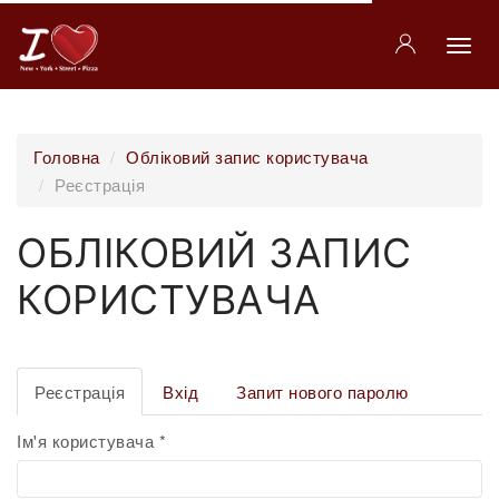
Перейти
до
основного
Toggl
вмісту
Головна
Обліковий запис користувача
navig
Реєстрація
ОБЛІКОВИЙ ЗАПИС
КОРИСТУВАЧА
ОСНОВНІ
Реєстрація
(активна
Вхід
Запит нового паролю
вкладка)
ВКЛАДКИ
Ім'я користувача
*